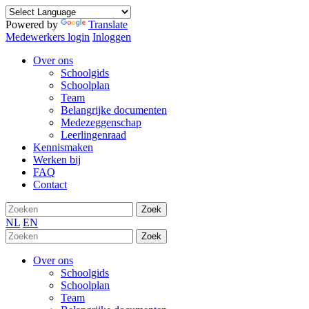
Powered by
Translate
Medewerkers login
Inloggen
Over ons
Schoolgids
Schoolplan
Team
Belangrijke documenten
Medezeggenschap
Leerlingenraad
Kennismaken
Werken bij
FAQ
Contact
Zoek
NL
EN
Zoek
Over ons
Schoolgids
Schoolplan
Team